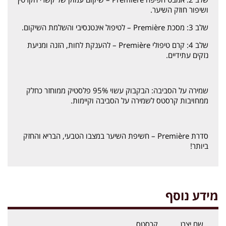
ושיפור חוזק השיער.
שלב 3: מסכת Première – לטיפול אינטנסיבי והשלמת השיקום.
שלב 4: קרם טיפולי Première – להענקת לחות, הזנה ומניעת
נזקים עתידיים.
שמירה על הסביבה: הבקבוק עשוי 95% פלסטיק ממוחזר כחלק
ממחויבות קרסטס לשמירה על הסביבה וקיימות.
סדרת Première – חשיפת השיער במצבו הטבעי, הבריא והחזק
ביותר!
מידע נוסף
שם יצרן
קרסטס