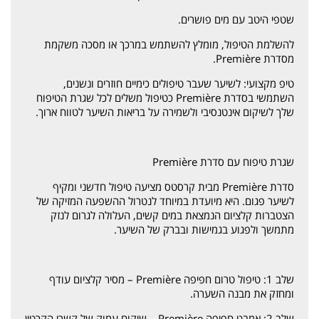
שטפי היטב עם מים פושרים.
להשלמת הטיפול, מומלץ להשתמש במרכך או מסכה משקמת
מסדרת Première.
טיפ מקצועי: לשיער שעבר טיפולים כימיים חוזרים ונשנים,
השתמשי בסדרת Première כטיפול משלים לכל שגרת הטיפוח
שלך לשיקום אינטנסיבי ולשמירה על בריאות השיער לטווח ארוך.
שגרת טיפוח עם סדרת Première
סדרת Première מבית קרסטס מציעה טיפול חדשני ומקיף
לשיער פגום. היא מיועדת במיוחד לנטרול ההשפעה המזיקה של
הצטברות קלציום הנמצאת במים קשים, העלולה לגרום לנזק
מתמשך ולפגוע בגמישות ובברק של השיער.
שלב 1: טיפול טרום חפיפה Première – מסיר קלציום עודף
ומחזק את מבנה השערה.
שלב 2: אמבט חפיפה Première – שיקום עמוק של קשרי הקרטין