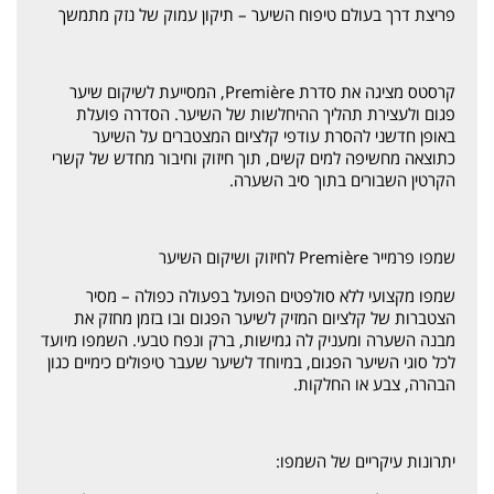
פריצת דרך בעולם טיפוח השיער – תיקון עמוק של נזק מתמשך
קרסטס מציגה את סדרת Première, המסייעת לשיקום שיער
פגום ולעצירת תהליך ההיחלשות של השיער. הסדרה פועלת
באופן חדשני להסרת עודפי קלציום המצטברים על השיער
כתוצאה מחשיפה למים קשים, תוך חיזוק וחיבור מחדש של קשרי
הקרטין השבורים בתוך סיב השערה.
שמפו פרמייר Première לחיזוק ושיקום השיער
שמפו מקצועי ללא סולפטים הפועל בפעולה כפולה – מסיר
הצטברות של קלציום המזיק לשיער הפגום ובו בזמן מחזק את
מבנה השערה ומעניק לה גמישות, ברק ונפח טבעי. השמפו מיועד
לכל סוגי השיער הפגום, במיוחד לשיער שעבר טיפולים כימיים כגון
הבהרה, צבע או החלקות.
יתרונות עיקריים של השמפו: