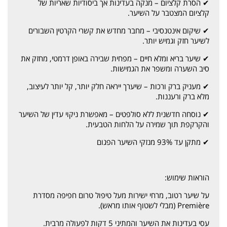
✔ הסרת קלציום – מנקה בעדינות אך ביסודיות שאריות של
קלציום המצטבר על השיער.
✔ שיקום אינטנסיבי – מחבר מחדש את קשרי הקרטין השבורים
לשיער חזק וגמיש יותר.
✔ שיער בריא ומלא חיים – מפחית שבירה באופן דרמטי, מחזק את
סיב השערה ומשפר את הגמישות.
✔ מעניק ברק ורכות – שיערך ייראה חלק יותר, קל יותר לעיצוב,
מלא ברק ורעננות.
✔ נוסחה חדשנית ללא סולפטים – מאפשרת ניקוי עדין של השיער
והקרקפת תוך שמירה על הלחות הטבעית.
✔ מתקן עד 93% מנזקי השיער הפגום
הוראות שימוש:
על שיער רטוב, מרחי ישירות מעל טיפול טרום חפיפה מסדרת
Première (מבלי לשטוף אותו מראש).
עסי בעדינות את השיער והמתיני 5 דקות לפעולה מרבית.