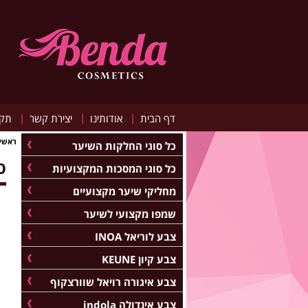
|
|
|
דף הבית
אודותינו
יצירת קשר
תקנ
ראשי
כל סוגי החלקות השיער
סר
כל סוגי המסכות המקצועיות
מחליקי שיער מקצועיים
שמפו מקצועי לשיער
צבע לוריאל INOA
צבע קיון KEUNE
צבע איגורה רויאל שוורצקוף
צבע אינדולה indola