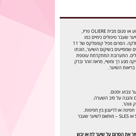
סרום הזנה לשיער צבוע או פגום מבית OLIERE פריז,
ער שעבר טיפולים כימיים כמו
צביעה, הבהרה או החלקה. הסרום מכיל קומפלקס של 11
ים שמסייעים בשיקום השיער, הזנתו
צלים. התערובת המתקדמת עוטפת
ה מגע רך ומשיי, מראה זוהר וברק
בריאות השיער.
ר צבוע ופגום.
 והגנה על סיב השערה.
 וזוהר.
יפה או לריענון בין חפיפות.
ללא פרבנים, ללא SLS או SLES – מותאם לשיער שעבר
זר את הסרום על שיער לח או יבש