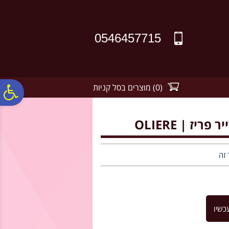
לתפריט
לתוכן
לתפריט
אתר
המרכזי
נגישות
0546457715
(
0
)
מוצרים בסל קניות
פ
סר
נג
 זה
כשיו