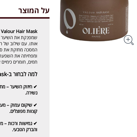
על המוצר
e Valour Hair Mask
שמפנקת את השיער בט
אותו. עם שילוב של רכ
המסכה מחזקת את סי
ומפחיתה את השפעת ה
חמים, חומרים כימיים 
למה לבחור ב-Oliere Valour Hair Mask?
✔
חיזוק השיער
– מחז
נשירה.
✔
שיקום עמוק
– מענ
קצוות מפוצלים.
✔
גמישות ורכות
– מש
והברק הטבעי.