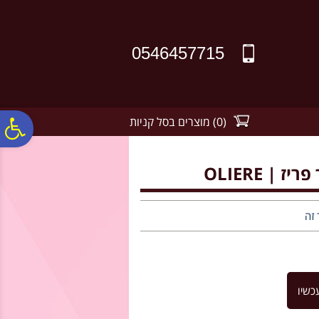
לתפריט
לתוכן
לתפריט
אתר
המרכזי
נגישות
0546457715
(
0
)
מוצרים בסל קניות
פ
סר
נג
 זה
כשיו