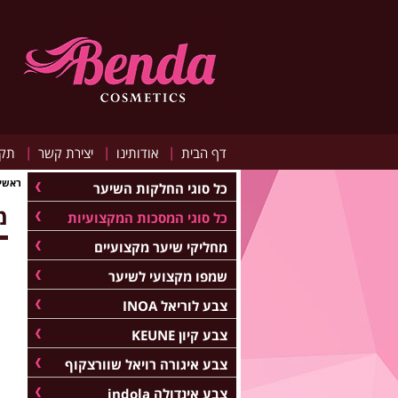
|
|
|
דף הבית
אודותינו
יצירת קשר
תקנ
ראשי
כל סוגי החלקות השיער
מס
כל סוגי המסכות המקצועיות
מחליקי שיער מקצועיים
שמפו מקצועי לשיער
צבע לוריאל INOA
צבע קיון KEUNE
צבע איגורה רויאל שוורצקוף
צבע אינדולה indola