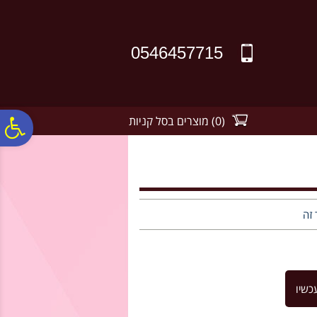
לתפריט
לתוכן
לתפריט
אתר
המרכזי
נגישות
0546457715
(
0
)
מוצרים בסל קניות
פ
סר
נג
 זה
כשיו