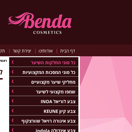
|
|
|
דף הבית
אודותינו
יצירת קשר
תקנ
ראשי
כל סוגי החלקות השיער
לו
כל סוגי המסכות המקצועיות
מחליקי שיער מקצועיים
שמפו מקצועי לשיער
צבע לוריאל INOA
צבע קיון KEUNE
צבע איגורה רויאל שוורצקוף
צבע אינדולה indola