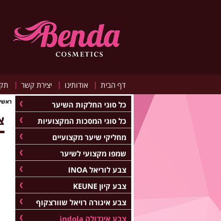
|
|
|
דף הבית
אודותינו
יצירת קשר
תקנ
ראשי
כל סוגי החלקות השיער
צב
כל סוגי המסכות המקצועיות
מחליקי שיער מקצועיים
שמפו מקצועי לשיער
צבע לוריאל INOA
צבע קיון KEUNE
צבע איגורה רויאל שוורצקוף
צבע אינדולה indola