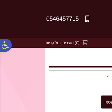
לתפריט
לתוכן
לתפריט
אתר
המרכזי
נגישות
0546457715
(
0
)
מוצרים בסל קניות
פ
סר
נג
 זה
כשיו