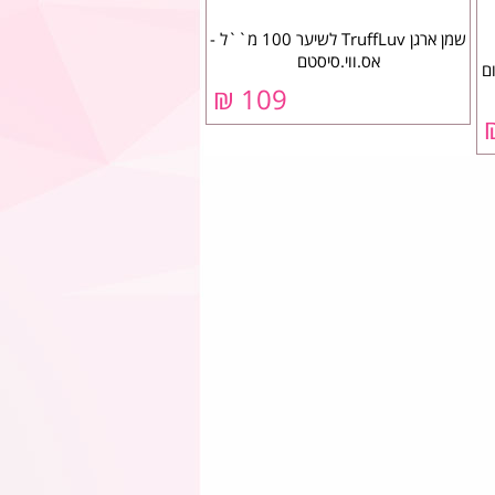
שמן ארגן TruffLuv לשיער 100 מ``ל -
אס.ווי.סיסטם
חום
109 ₪