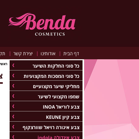
|
|
|
דף הבית
אודותינו
יצירת קשר
תקנ
ראשי
כל סוגי החלקות השיער
צב
כל סוגי המסכות המקצועיות
מחליקי שיער מקצועיים
שמפו מקצועי לשיער
צבע לוריאל INOA
צבע קיון KEUNE
צבע איגורה רויאל שוורצקוף
צבע אינדולה indola