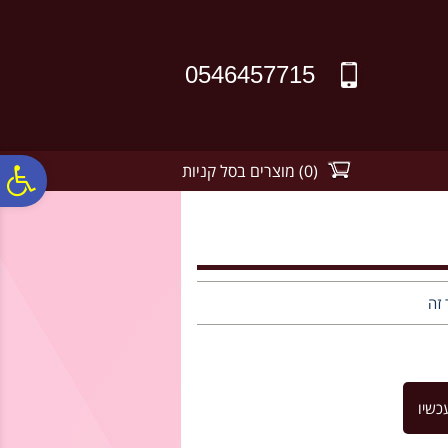
לתפריט
לתוכן
לתפריט
אתר
המרכזי
נגישות
0546457715
(
0
)
מוצרים בסל קניות
פ
סר
נג
 זה
כשיו