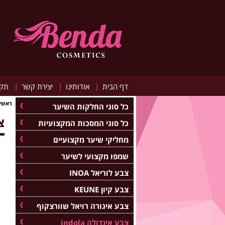
|
|
|
דף הבית
אודותינו
יצירת קשר
תקנ
ראשי
כל סוגי החלקות השיער
צב
כל סוגי המסכות המקצועיות
מחליקי שיער מקצועיים
שמפו מקצועי לשיער
צבע לוריאל INOA
צבע קיון KEUNE
צבע איגורה רויאל שוורצקוף
צבע אינדולה indola