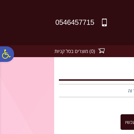
לתפריט
לתוכן
לתפריט
אתר
המרכזי
נגישות
0546457715
(
0
)
מוצרים בסל קניות
פ
סר
נג
 זה
כשיו