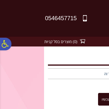
לתפריט
לתוכן
לתפריט
אתר
המרכזי
נגישות
0546457715
(
0
)
מוצרים בסל קניות
פ
סר
נג
 זה
כשיו