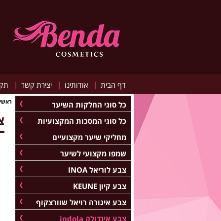
|
|
|
דף הבית
אודותינו
יצירת קשר
תקנ
ראשי
כל סוגי החלקות השיער
צב
כל סוגי המסכות המקצועיות
מחליקי שיער מקצועיים
שמפו מקצועי לשיער
צבע לוריאל INOA
צבע קיון KEUNE
צבע איגורה רויאל שוורצקוף
צבע אינדולה indola