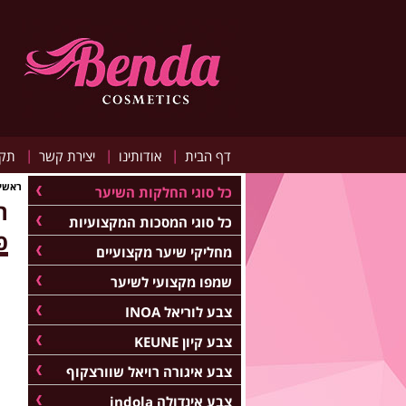
|
|
|
דף הבית
אודותינו
יצירת קשר
תקנ
ראשי
כל סוגי החלקות השיער
כל סוגי המסכות המקצועיות
פ
מחליקי שיער מקצועיים
שמפו מקצועי לשיער
צבע לוריאל INOA
צבע קיון KEUNE
צבע איגורה רויאל שוורצקוף
צבע אינדולה indola