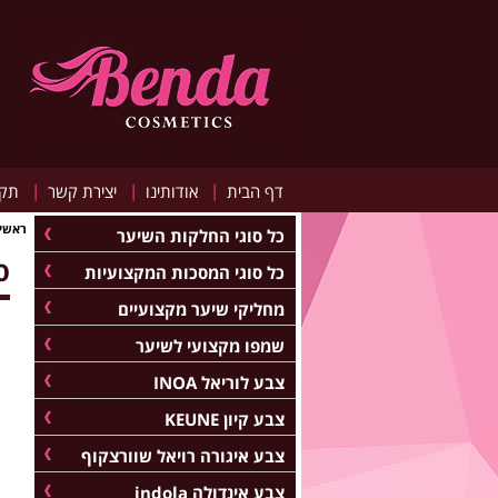
|
|
|
דף הבית
אודותינו
יצירת קשר
תקנ
ראשי
כל סוגי החלקות השיער
סרום E5 
כל סוגי המסכות המקצועיות
מחליקי שיער מקצועיים
שמפו מקצועי לשיער
צבע לוריאל INOA
צבע קיון KEUNE
צבע איגורה רויאל שוורצקוף
צבע אינדולה indola