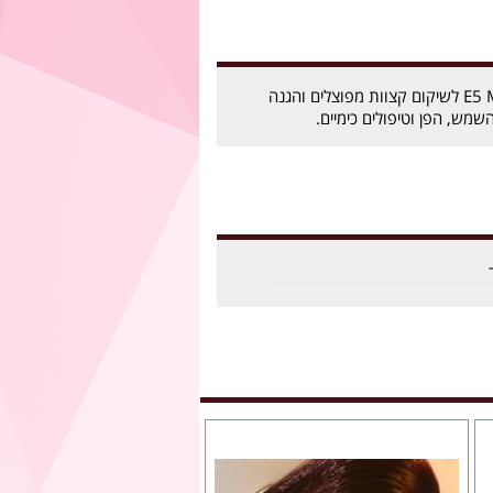
סרום זהב מילר E5 Miller לשיקום קצוות מפוצלים והגנה
שמש, הפן וטיפולים כימיים.