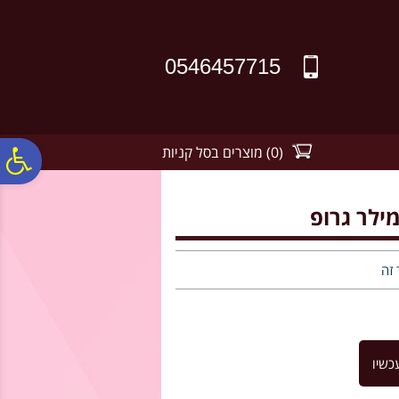
לתפריט
לתוכן
לתפריט
אתר
המרכזי
נגישות
0546457715
(
0
)
מוצרים בסל קניות
פ
סר
נג
 זה
כשיו