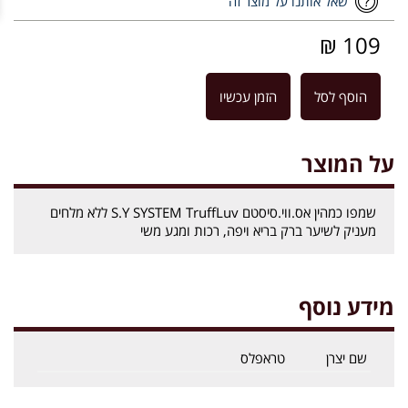
שאל אותנו על מוצר זה
109 ₪
הוסף לסל
הזמן עכשיו
על המוצר
שמפו כמהין אס.ווי.סיסטם S.Y SYSTEM TruffLuv ללא מלחים
מעניק לשיער ברק בריא ויפה, רכות ומגע משי
מידע נוסף
שם יצרן
טראפלס