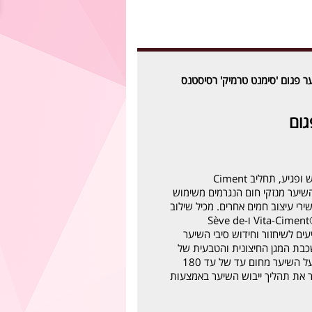
ר פגום 'סימנט טרמיק' רסיסטנס
גום
קרם הגנה לשיער חלש ופגיע, תחליב Ciment
מגן על השיער מנזקי חום הנגרמים משימוש
רי עיצוב חמים אחרים. מכיל שילוב
של Vita-Ciment®, Vita-Topseal ו-Sève de
Résu המסייעים לשיחזור וחידוש סיבי השיער
 שכבת המגן החיצונית והטבעית של
השיער. התחליב מגן על השיער מחום עד של עד 180
ר את תהליך ייבוש השיער באמצעות