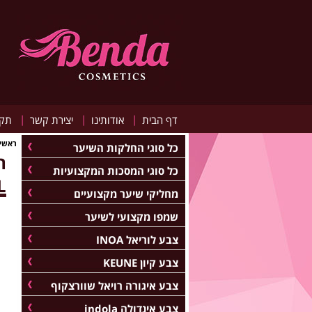
|
|
|
דף הבית
אודותינו
יצירת קשר
תקנ
ראשי
כל סוגי החלקות השיער
ת
כל סוגי המסכות המקצועיות
L
מחליקי שיער מקצועיים
שמפו מקצועי לשיער
צבע לוריאל INOA
צבע קיון KEUNE
צבע איגורה רויאל שוורצקוף
צבע אינדולה indola