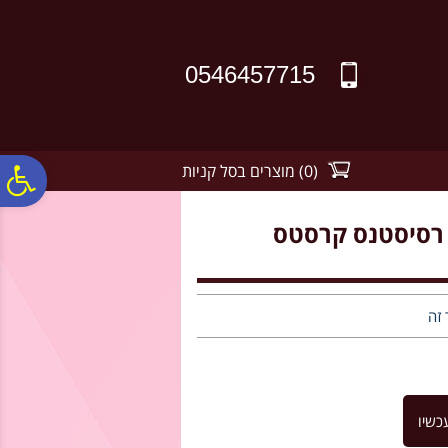
לתפריט
לתוכן
לתפריט
אתר
המרכזי
נגישות
0546457715
(
0
)
מוצרים בסל קניות
פ
 רסיסטנס קרסטס
סר
נג
 זה
כשיו