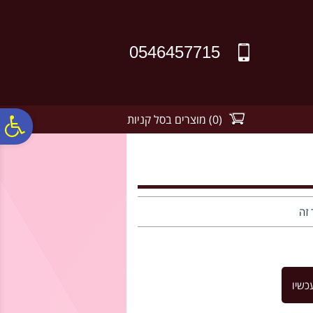
לתפריט
לתוכן
לתפריט
אתר
המרכזי
נגישות
0546457715
(
0
)
מוצרים בסל קניות
פ
סר
נג
 זה
כשיו