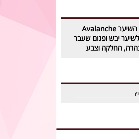
מסכה לשיקום השיער Avalanche
לנץ מס 3 ,לשיער יבש ופגום שעבר
בהרה, החלקה וצבע
נץ