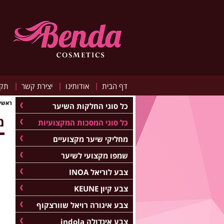
|
|
|
דף הבית
אודותינו
יצירת קשר
תקנ
ראשי
כל סוגי החלקות השיער
מס
כל סוגי המסכות המקצועיות
מחליקי שיער מקצועיים
שמפו מקצועי לשיער
צבע לוריאל INOA
צבע קיון KEUNE
צבע איגורה רויאל שוורצקוף
צבע אינדולה indola