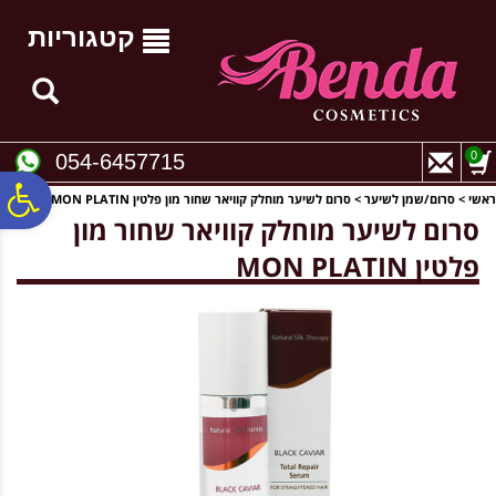
לתפריט
לתוכן
לתפריט
אתר
המרכזי
נגישות
קטגוריות
0
054-6457715
פ
ראשי
>
סרום/שמן לשיער
>
סרום לשיער מוחלק קוויאר שחור מון פלטין MON PLATIN
סרום לשיער מוחלק קוויאר שחור מון
פלטין MON PLATIN
סר
נג