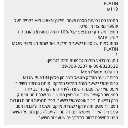
PLATIN
₪119
מתנה! סט נסיעות מסכה ושמפו הילורן HYLOREN בקנייה מעל
199₪ ממוצרי מון פלטין
המוצר משתתף במבצע: קבל 10% הנחה נוספים! בהזנת קוד
קופון: SALE
כמות:כמות של סרום לשיער מוחלק קוויאר שחור מון פלטין MON
PLATIN
1
ניתן גם לבצע הזמנה טלפונית זריזה בטלפון:
09-8323532 או 09-300-3237
מון פלטין Mon Platin
סרום לשיער מוחלק טוטאל ריפר מון פלטין MON PLATIN
סרום ייחודי לשיער לאחר תהליכי החלקה. פותח במיוחד לשימור
אופטימאלי של מבנה השערה לאחר ההחלקה. הרכב ייחודי
המועשר בקוויאר שחור ופרוטאין המשי. יוצר שכבת מגן ומעניק
ברק גמישות וריכוך אופטימאלי לשיער. מכיל תמציות צמחים נוגדות
חמצון (רימונים ותה ירוק) לשמירת מרקם השערה ולהגנתו מפני
פגעי מזג האוויר. מאפשר עבודה מהירה ויעילה בפן ומגן על השיער
מפני החשיפה לחום בתהליך ייבוש ועיצוב השיער.