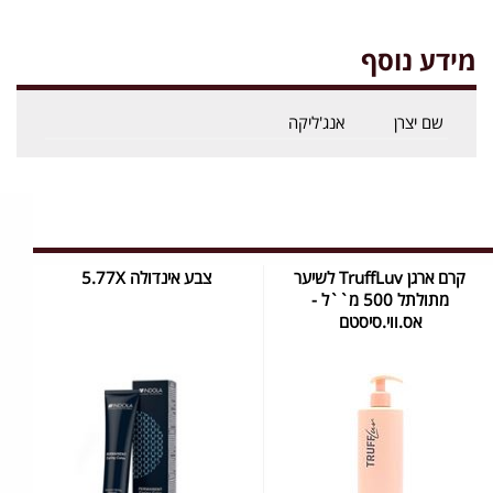
מידע נוסף
שם יצרן
אנג'ליקה
קרם ארגן TruffLuv לשיער
צבע אינדולה 5.77X
מתולתל 500 מ``ל -
אס.ווי.סיסטם