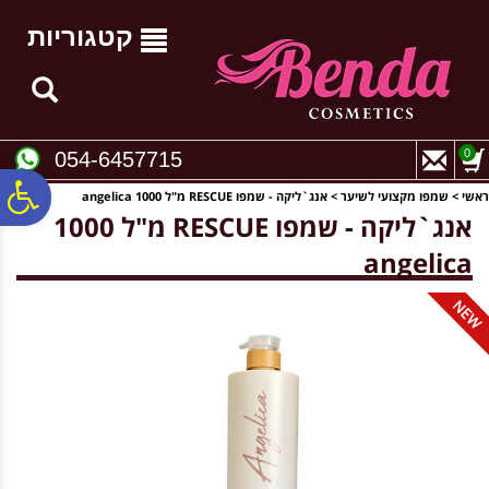
לתפריט
לתוכן
לתפריט
אתר
המרכזי
נגישות
קטגוריות
0
054-6457715
פ
ראשי
>
שמפו מקצועי לשיער
>
אנג`ליקה - שמפו RESCUE מ"ל 1000 ‏angelica
אנג`ליקה - שמפו RESCUE מ"ל 1000
סר
נג