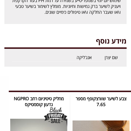
שימוש יום יומי בשמפו יסייע בשמירה על רמת PH בעור הקרקפת
ויעניק לשיער ברק גמישות וחיוניות. מומלץ לשימור בשיער טבעי
ו\או שעבר החלקה ו\או טיפולים כימיים שונים.
מידע נוסף
שם יצרן
אנג'ליקה
צבע לשיער שוורצקופף מספר
מחליק טיטיניום רחב NGPRO
7.65
גדעון קוסמטיקס