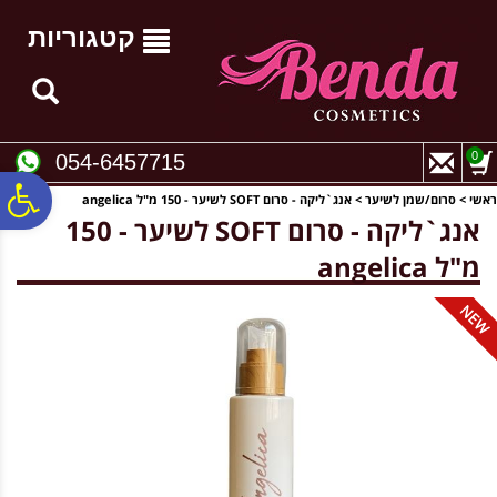
לתפריט
לתוכן
לתפריט
אתר
המרכזי
נגישות
קטגוריות
0
054-6457715
פ
ראשי
>
סרום/שמן לשיער
>
אנג`ליקה - סרום SOFT לשיער - 150 מ"ל ‏angelica
אנג`ליקה - סרום SOFT לשיער - 150
מ"ל ‏angelica
סר
נג