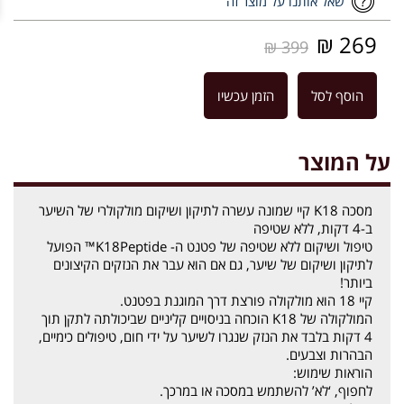
שאל אותנו על מוצר זה
269 ₪
399 ₪
הוסף לסל
הזמן עכשיו
על המוצר
מסכה K18 קיי שמונה עשרה לתיקון ושיקום מולקולרי של השיער
ב-4 דקות, ללא שטיפה
טיפול ושיקום ללא שטיפה של פטנט ה- K18Peptide™ הפועל
לתיקון ושיקום של שיער, גם אם הוא עבר את הנזקים הקיצונים
ביותר!
קיי 18 הוא מולקולה פורצת דרך המוגנת בפטנט.
המולקולה של K18 הוכחה בניסויים קליניים שביכולתה לתקן תוך
4 דקות בלבד את הנזק שנגרו לשיער על ידי חום, טיפולים כימיים,
הבהרות וצבעים.
הוראות שימוש:
לחפוף, ‘לא’ להשתמש במסכה או במרכך.