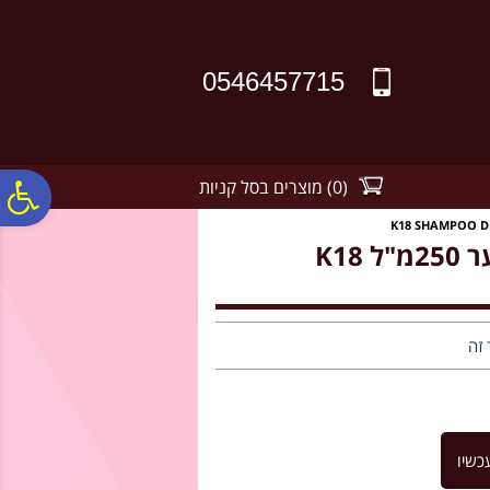
לתפריט
לתוכן
לתפריט
אתר
המרכזי
נגישות
0546457715
(
0
)
מוצרים בסל קניות
פ
K18 שמפו DETOX טיפולי לטיהור וניקוי השיער 250מ"ל K18
סר
נג
 זה
כשיו