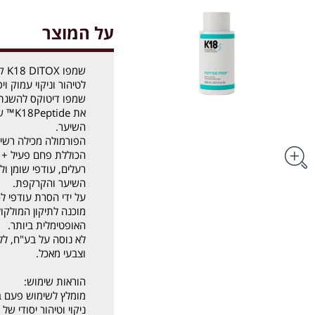
על המוצר
שמפ
לטיהור וניקוי עמוק ו
שמפו דיטוקס להשגת טי
את de
השיער.
הפורמולה מכילה רשימ
הכוללת פחם פעיל + ח
רעלים, עודפי שומן ול
השיער והקרקפת.
על ידי הסרת עודפי ל
האופטימלית ביותר.
לא נוסה על בע"ח, ללא
וצבעי מאכל.
הוראות שימוש:
מומלץ לשימוש פעם ב
ניקוי וטיהור יסודי של