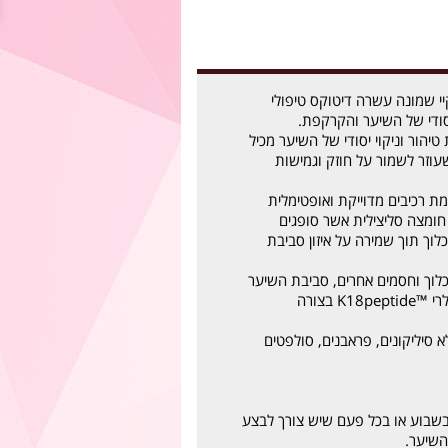
ו K18 DITOX קיי שמונה עשרה דיטוקס טיפולי
יסודי של השיער והקרקפת.
הור וניקוי יסודי של השיער מכיל
K18Pepti™ שעוזר לשמור על חוזק וגמישות
ת רכיבים מדוייקת ואופטימלית
ומצה סליצילית אשר סופגים
כלוך תוך שמירה על איזון סביבת
כלוך וחסמים אחרים, סביבת השיער
מוכנה לתיקון המולקולרי ™K18peptide בצורה
 סיליקונים, פראבנים, סולפטים
שבוע או בכל פעם שיש צורך לבצע
 השיער.