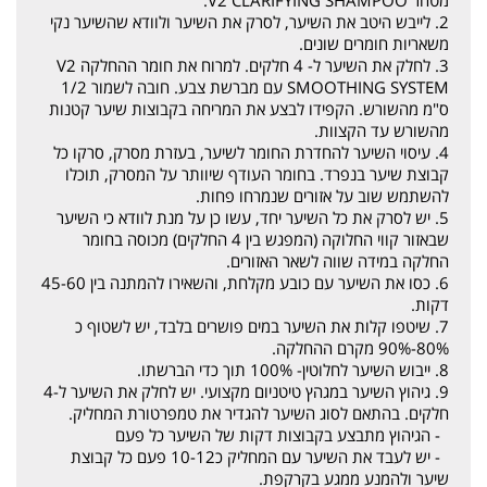
מטהר V2 CLARIFYING SHAMPOO.
2. לייבש היטב את השיער, לסרק את השיער ולוודא שהשיער נקי
משאריות חומרים שונים.
3. לחלק את השיער ל- 4 חלקים. למרוח את חומר ההחלקה V2
SMOOTHING SYSTEM עם מברשת צבע. חובה לשמור 1/2
ס"מ מהשורש. הקפידו לבצע את המריחה בקבוצות שיער קטנות
מהשורש עד הקצוות.
4. עיסוי השיער להחדרת החומר לשיער, בעזרת מסרק, סרקו כל
קבוצת שיער בנפרד. בחומר העודף שיוותר על המסרק, תוכלו
להשתמש שוב על אזורים שנמרחו פחות.
5. יש לסרק את כל השיער יחד, עשו כן על מנת לוודא כי השיער
שבאזור קווי החלוקה (המפגש בין 4 החלקים) מכוסה בחומר
החלקה במידה שווה לשאר האזורים.
6. כסו את השיער עם כובע מקלחת, והשאירו להמתנה בין 45-60
דקות.
7. שיטפו קלות את השיער במים פושרים בלבד, יש לשטוף כ
80%-90% מקרם ההחלקה.
8. ייבוש השיער לחלוטין- 100% תוך כדי הברשתו.
9. גיהוץ השיער במגהץ טיטניום מקצועי. יש לחלק את השיער ל-4
חלקים. בהתאם לסוג השיער להגדיר את טמפרטורת המחליק.
- הגיהוץ מתבצע בקבוצות דקות של השיער כל פעם
- יש לעבד את השיער עם המחליק כ10-12 פעם כל קבוצת
שיער ולהמנע ממגע בקרקפת.