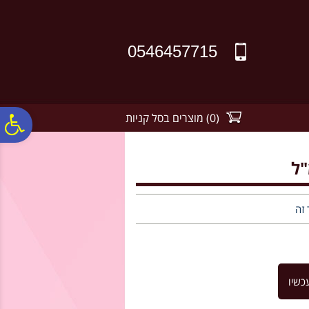
לתפריט
לתוכן
לתפריט
אתר
המרכזי
נגישות
0546457715
(
0
)
מוצרים בסל קניות
פ
סר
נג
 זה
כשיו