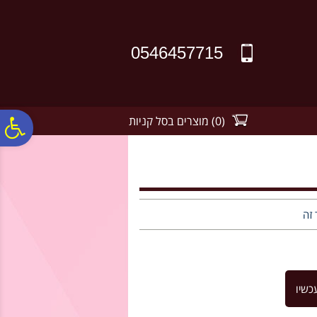
לתפריט
לתוכן
לתפריט
אתר
המרכזי
נגישות
0546457715
(
0
)
מוצרים בסל קניות
פ
סר
נג
 זה
כשיו