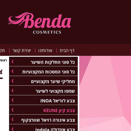
|
|
|
דף הבית
אודותינו
יצירת קשר
תקנ
ראשי
כל סוגי החלקות השיער
צב
כל סוגי המסכות המקצועיות
מחליקי שיער מקצועיים
שמפו מקצועי לשיער
צבע לוריאל INOA
צבע קיון KEUNE
צבע איגורה רויאל שוורצקוף
צבע אינדולה indola