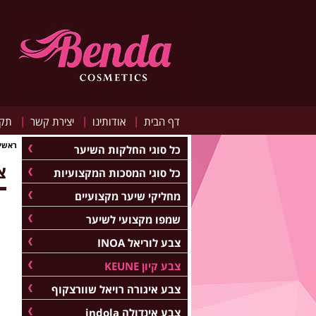
|
|
|
דף הבית
אודותינו
יצירת קשר
תקנ
ראשי
כל סוגי החלקות השיער
צב
כל סוגי המסכות המקצועיות
מחליקי שיער מקצועיים
שמפו מקצועי לשיער
צבע לוריאל INOA
צבע קיון KEUNE
צבע איגורה רויאל שוורצקוף
צבע אינדולה indola