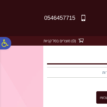
לתפריט
לתוכן
לתפריט
אתר
המרכזי
נגישות
0546457715
(
0
)
מוצרים בסל קניות
פ
סר
נג
 זה
כשיו