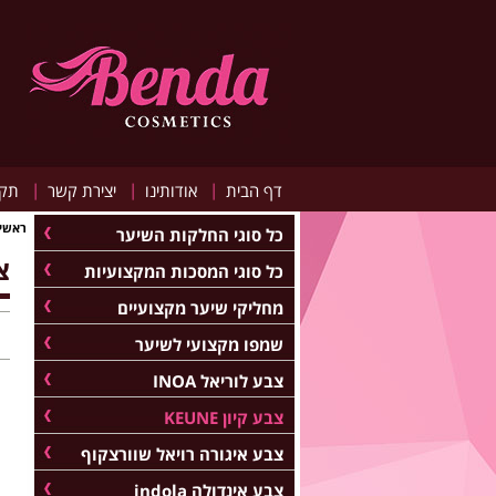
|
|
|
דף הבית
אודותינו
יצירת קשר
תקנ
ראשי
כל סוגי החלקות השיער
צב
כל סוגי המסכות המקצועיות
מחליקי שיער מקצועיים
שמפו מקצועי לשיער
צבע לוריאל INOA
צבע קיון KEUNE
צבע איגורה רויאל שוורצקוף
צבע אינדולה indola