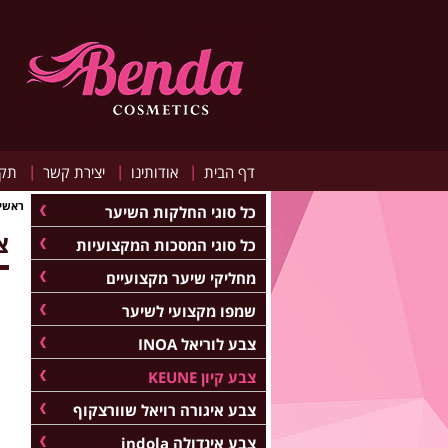
|
|
|
דף הבית
אודותינו
יצירת קשר
תקנ
ראשי
כל סוגי החלקות השיער
צב
כל סוגי המסכות המקצועיות
מחליקי שיער מקצועיים
שמפו מקצועי לשיער
צבע לוריאל INOA
צבע קיון KEUNE
צבע איגורה רויאל שוורצקוף
צבע אינדולה indola