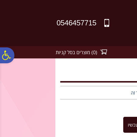
לתפריט
לתוכן
לתפריט
אתר
המרכזי
נגישות
0546457715
(
0
)
מוצרים בסל קניות
פ
סר
נג
 זה
כשיו