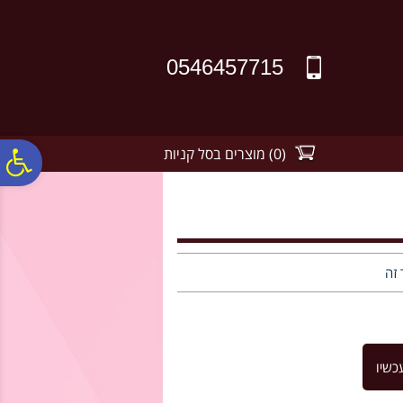
לתפריט
לתוכן
לתפריט
אתר
המרכזי
נגישות
0546457715
(
0
)
מוצרים בסל קניות
פ
סר
נג
 זה
כשיו