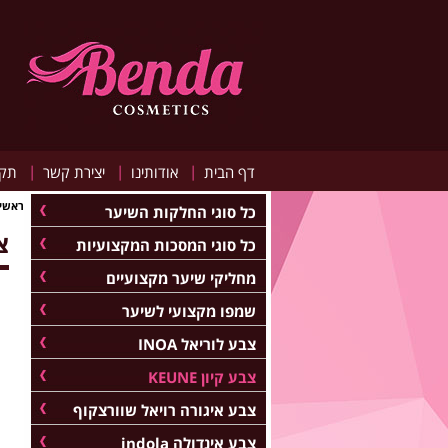
|
|
|
דף הבית
אודותינו
יצירת קשר
תקנ
ראשי
כל סוגי החלקות השיער
צב
כל סוגי המסכות המקצועיות
מחליקי שיער מקצועיים
שמפו מקצועי לשיער
צבע לוריאל INOA
צבע קיון KEUNE
צבע איגורה רויאל שוורצקוף
צבע אינדולה indola