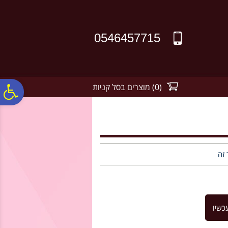
לתפריט
לתוכן
לתפריט
אתר
המרכזי
נגישות
0546457715
(
0
)
מוצרים בסל קניות
פ
סר
נג
 זה
כשיו