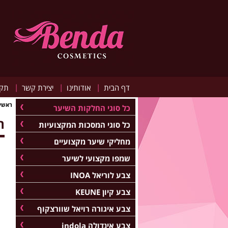
|
|
|
דף הבית
אודותינו
יצירת קשר
תקנ
ראשי
כל סוגי החלקות השיער
ה
כל סוגי המסכות המקצועיות
מחליקי שיער מקצועיים
שמפו מקצועי לשיער
צבע לוריאל INOA
צבע קיון KEUNE
צבע איגורה רויאל שוורצקוף
צבע אינדולה indola