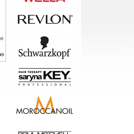
מס
9 ₪