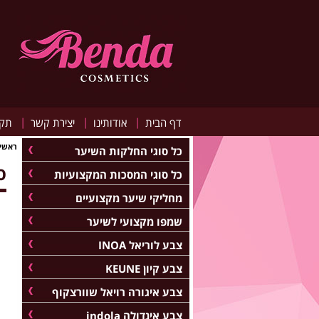
|
|
|
דף הבית
אודותינו
יצירת קשר
תקנ
ראשי
כל סוגי החלקות השיער
ס
כל סוגי המסכות המקצועיות
מחליקי שיער מקצועיים
שמפו מקצועי לשיער
צבע לוריאל INOA
צבע קיון KEUNE
צבע איגורה רויאל שוורצקוף
צבע אינדולה indola