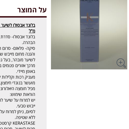
על המוצר
מ"ל
בלונד אבסולו- סדרת 
הבהרה.
סיקה- פלאזם- סרום ר
והגנה מחום מייבש שי
לשיער מובהר, בעל גוונ
מרכך אזורים פגומים 
באופן מיידי.
מעניק רכות וקלילות 
מועשר בנוגדי חימצון.
מכיל חומצה היאלורונ
הוראות שימוש:
יש למרוח על שיער לח
ייבוש טבעי.
לסיום, ניתן למרוח על
ללא שטיפה.
KERASTASE קרסטס
סרום לשיער- סרום ר