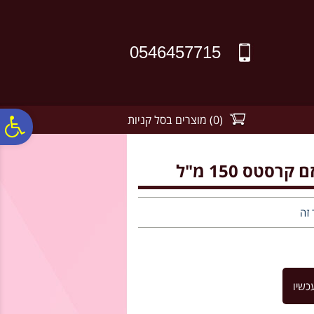
לתפריט
לתוכן
לתפריט
אתר
המרכזי
נגישות
0546457715
(
0
)
מוצרים בסל קניות
פ
סר
טס 150 מ"ל
נג
 זה
כשיו