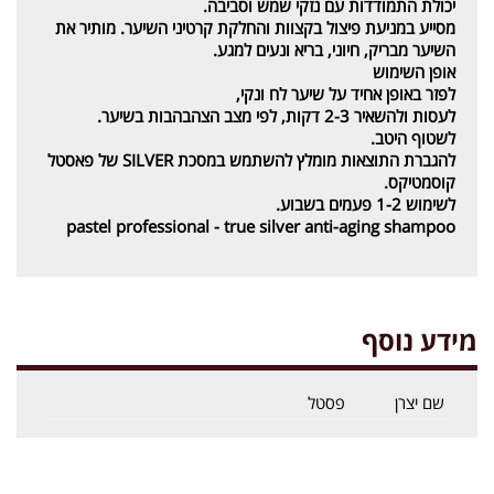
יכולת התמודדות עם נזקי שמש וסביבה.
מסייע במניעת פיצול בקצוות והחלקת קרטיני השיער. מותיר את
השיער מבריק, חיוני, בריא ונעים למגע.
אופן השימוש
לפזר באופן אחיד על שיער לח ונקי,
לעסות ולהשאיר 2-3 דקות, לפי מצב הצהבהבות בשיער.
לשטוף היטב.
להגברת התוצאות מומלץ להשתמש במסכת SILVER של פאסטל
קוסמטיקס.
לשימוש 1-2 פעמים בשבוע.
pastel professional - true silver anti-aging shampoo
מידע נוסף
שם יצרן
פסטל