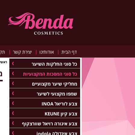
|
|
|
דף הבית
אודותינו
יצירת קשר
תקנ
ראשי
כל סוגי החלקות השיער
מא
כל סוגי המסכות המקצועיות
מחליקי שיער מקצועיים
שמפו מקצועי לשיער
צבע לוריאל INOA
צבע קיון KEUNE
צבע איגורה רויאל שוורצקוף
צבע אינדולה indola