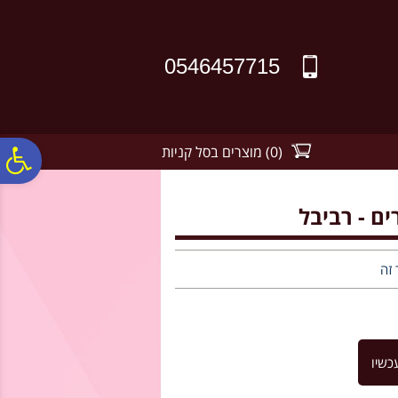
לתפריט
לתוכן
לתפריט
אתר
המרכזי
נגישות
0546457715
(
0
)
מוצרים בסל קניות
פ
סר
נג
 זה
כשיו