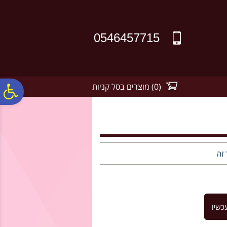
לתפריט
לתוכן
לתפריט
אתר
המרכזי
נגישות
0546457715
(
0
)
מוצרים בסל קניות
פ
סר
נג
 זה
כשיו