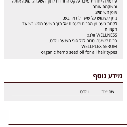
פורמולה ייחודית פייבר פלקס החודרת לתוך השערה, מזינה אותה
ומשקמת אותה.
אופן השימוש:
ניתן לשימוש על שיער לח או יבש.
לקחת מעט מן הסרום ולעסות אל תוך השיער מהשורש עד
הקצוות.
WELLNESS וולנס
סרום לשיער- סרום לכל סוגי השיער וולנס.
WELLPLEX SERUM
organic hemp seed oil for all hair types
מידע נוסף
שם יצרן
וולנס