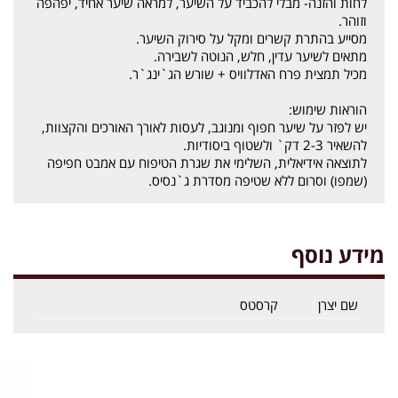
לחות והזנה- מבלי להכביד על השיער, למראה שיער אחיד, יפהפה
וזוהר.
מסייע בהתרת קשרים ומקל על סירוק השיער.
מתאים לשיער עדין, חלש, הנוטה לשבירה.
מכיל תמצית פרח האדלוויס + שורש הג`ינג`ר.
הוראות שימוש:
יש לפזר על שיער חפוף ומנוגב, לעסות לאורך האורכים והקצוות,
להשאיר 2-3 דק` ולשטוף ביסודיות.
לתוצאה אידיאלית, השלימי את שגרת הטיפוח עם אמבט חפיפה
(שמפו) וסרום ללא שטיפה מסדרת ג`נסיס.
מידע נוסף
שם יצרן
קרסטס