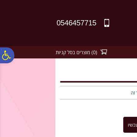
לתפריט
לתוכן
לתפריט
אתר
המרכזי
נגישות
0546457715
(
0
)
מוצרים בסל קניות
פ
סר
נג
 זה
כשיו