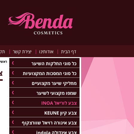
|
|
|
דף הבית
אודותינו
יצירת קשר
תקנ
ראשי
כל סוגי החלקות השיער
צב
כל סוגי המסכות המקצועיות
מחליקי שיער מקצועיים
שמפו מקצועי לשיער
צבע לוריאל INOA
צבע קיון KEUNE
צבע איגורה רויאל שוורצקוף
צבע אינדולה indola