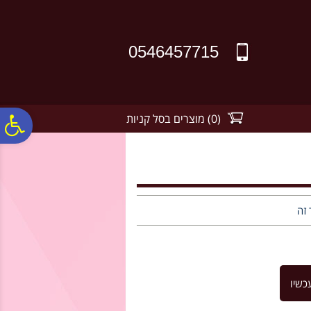
לתפריט
לתוכן
לתפריט
אתר
המרכזי
נגישות
0546457715
(
0
)
מוצרים בסל קניות
פ
סר
נג
 זה
כשיו