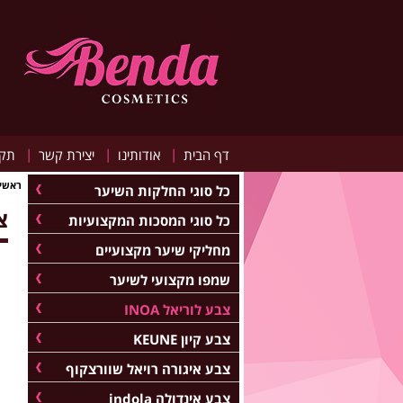
|
|
|
דף הבית
אודותינו
יצירת קשר
תקנ
ראשי
כל סוגי החלקות השיער
צב
כל סוגי המסכות המקצועיות
מחליקי שיער מקצועיים
שמפו מקצועי לשיער
צבע לוריאל INOA
צבע קיון KEUNE
צבע איגורה רויאל שוורצקוף
צבע אינדולה indola