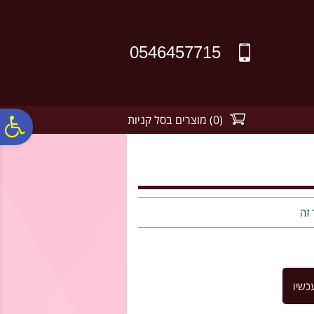
לתפריט
לתוכן
לתפריט
אתר
המרכזי
נגישות
0546457715
(
0
)
מוצרים בסל קניות
פ
סר
נג
 זה
כשיו