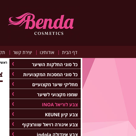
|
|
|
דף הבית
אודותינו
יצירת קשר
תקנ
ראשי
כל סוגי החלקות השיער
צב
כל סוגי המסכות המקצועיות
מחליקי שיער מקצועיים
שמפו מקצועי לשיער
צבע לוריאל INOA
צבע קיון KEUNE
צבע איגורה רויאל שוורצקוף
צבע אינדולה indola