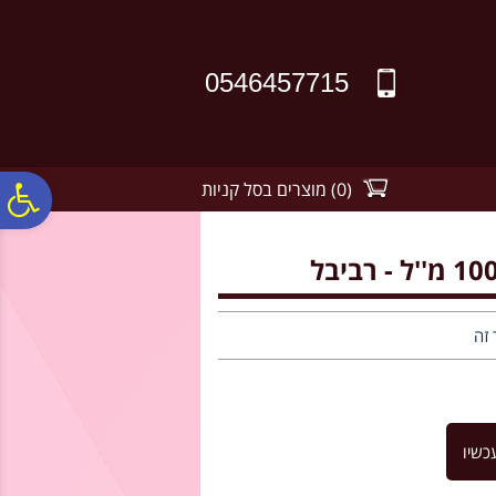
לתפריט
לתוכן
לתפריט
אתר
המרכזי
נגישות
0546457715
(
0
)
מוצרים בסל קניות
פ
סר
נג
 זה
כשיו