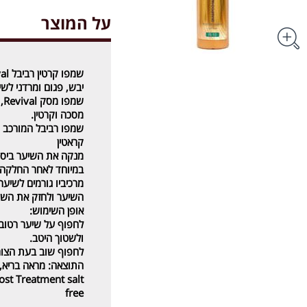
על המוצר
יבש, פגום ומרדני לש
שמ
מסכה וקרטין.
קראטין
מנקה את השיער ביסוד
במיוחד לאחר החלקה.
מרכיביו גורמים לשיע
השיער ולחזק את השי
אופן השימוש:
לחפוף על שיער רטוב
ולשטוך היטב.
לחפוף שוב בעת הצור
התוצאה: מראה בריא,ר
st Treatment salt
free