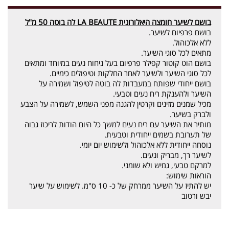
בושם לשיער חומצה היאלורונית LA BEAUTE לה בוטה 50 מ"ל
בושם פרפיום לשיער.
ללא אלכוהול.
מתאים לכל סוגי השיער.
בושם הוט קוטור קפילר פרפיום בעל ניחוח נעים במיוחד ומתאים
לכל סוגי השיער ולשיער לאחר החלקות וטיפולים כימיים.
בושם ייחודי שפותח במעבדות לה בוטה לטיפול ושמירה על
השיער ולהענקת ריח נעים וטבעי.
מכיל שמנים מזינים וקרטין להגנה מפני השמש, לשמירה על הצבע
ולברק בשיער.
מותיר את השיער עם ריח נעים למשך כל היום הודות לריכוז גבוה
של תערובת בשמים ייחודית וטבעית.
נוסחה ייחודית ללא אלכוהול ולשימוש יום יומי.
לשיער רך, מבריק ונעים.
למרקם טבעי, גמיש ולא שומני.
הוראות שימוש:
יש להתיז על השיער ממרחק של כ- 10 ס"מ. לשימוש על שיער
יבש ורטוב