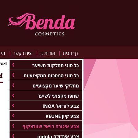
|
|
|
דף הבית
אודותינו
יצירת קשר
תקנ
ראשי
כל סוגי החלקות השיער
צ
כל סוגי המסכות המקצועיות
מחליקי שיער מקצועיים
שמפו מקצועי לשיער
צבע לוריאל INOA
צבע קיון KEUNE
צבע איגורה רויאל שוורצקוף
צבע אינדולה indola