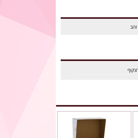
זהב
צקוף