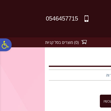
לתפריט
לתוכן
לתפריט
אתר
המרכזי
נגישות
0546457715
(
0
)
מוצרים בסל קניות
פ
סר
נג
 זה
כשיו