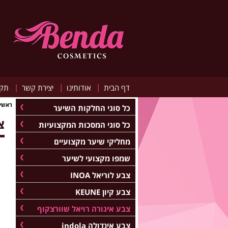
|
|
|
דף הבית
אודותינו
יצירת קשר
תקנ
ראשי
כל סוגי החלקות השיער
צ
כל סוגי המסכות המקצועיות
מחליקי שיער מקצועיים
שמפו מקצועי לשיער
צבע לוריאל INOA
צבע קיון KEUNE
צבע איגורה רויאל שוורצקוף
צבע אינדולה indola