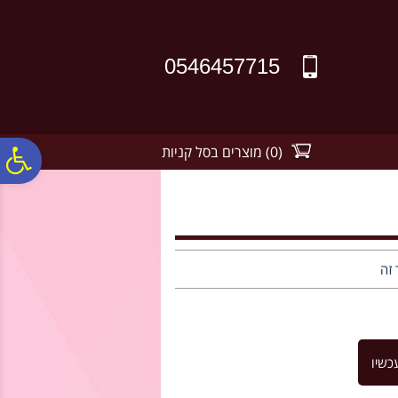
לתפריט
לתוכן
לתפריט
אתר
המרכזי
נגישות
0546457715
(
0
)
מוצרים בסל קניות
פ
סר
נג
 זה
כשיו