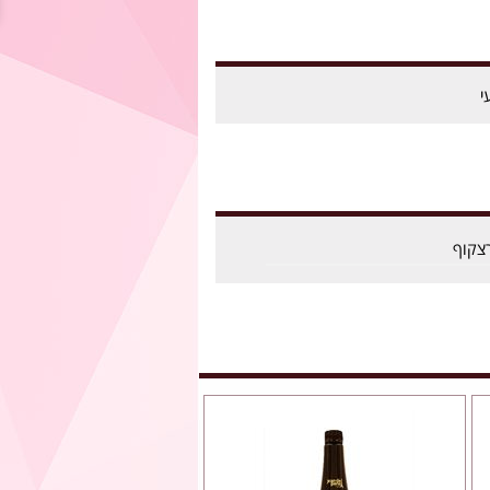
י
צקוף