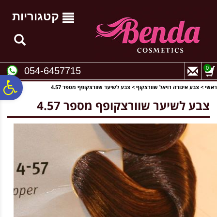
לתפריט
לתוכן
לתפריט
אתר
המרכזי
נגישות
קטגוריות
0
054-6457715
פ
ראשי
>
צבע איגורה רויאל שוורצקוף
>
צבע לשיער שוורצקופף מספר 4.57
צבע לשיער שוורצקופף מספר 4.57
סר
נג