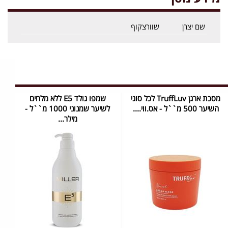
שם יצרן
שוורצקוף
מסכת ארגן TruffLuv לכל סוגי
שמפו גולד E5 ללא מלחים
השיער 500 מ``ל - אס.ווי....
לשיער שמנוני 1000 מ``ל -
מילר...