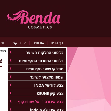
|
|
|
דף הבית
אודותינו
יצירת קשר
תקנ
ראשי
כל סוגי החלקות השיער
צ
כל סוגי המסכות המקצועיות
מחליקי שיער מקצועיים
שמפו מקצועי לשיער
צבע לוריאל INOA
צבע קיון KEUNE
צבע איגורה רויאל שוורצקוף
צבע אינדולה indola