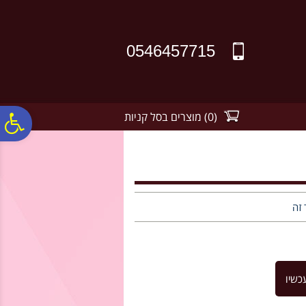
לתפריט
לתוכן
לתפריט
אתר
המרכזי
נגישות
0546457715
(
0
)
מוצרים בסל קניות
פ
סר
נג
 זה
כשיו