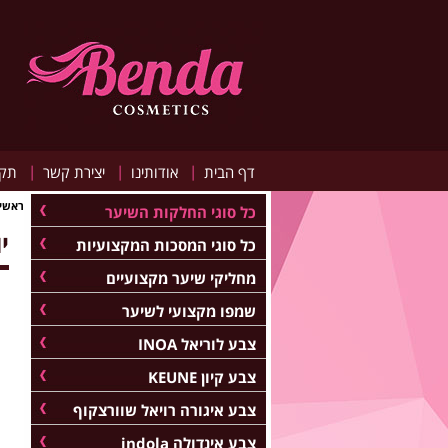
|
|
|
דף הבית
אודותינו
יצירת קשר
תקנ
ראשי
כל סוגי החלקות השיער
יו
כל סוגי המסכות המקצועיות
מחליקי שיער מקצועיים
שמפו מקצועי לשיער
צבע לוריאל INOA
צבע קיון KEUNE
צבע איגורה רויאל שוורצקוף
צבע אינדולה indola