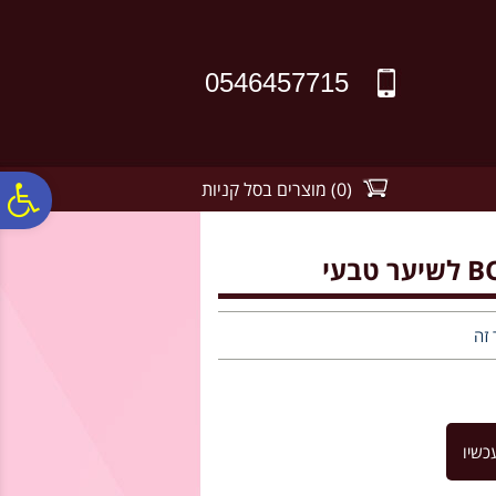
לתפריט
לתוכן
לתפריט
אתר
המרכזי
נגישות
0546457715
(
0
)
מוצרים בסל קניות
פ
סר
נג
 זה
כשיו