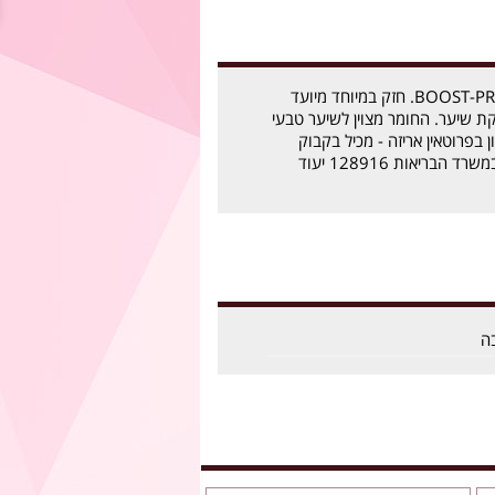
יודיבה בוסט פרו 1 BOOST-PRO. חזק במיוחד מיועד
 שיער. החומר מצוין לשיער טבעי
 בפרוטאין אריזה - מכיל בקבוק
1000ml מ"ס רשיון במשרד הבריאות 128916 יעוד
בה