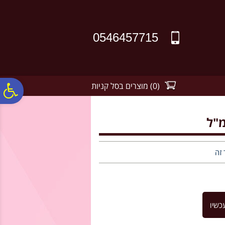
לתפריט
לתוכן
לתפריט
אתר
המרכזי
נגישות
0546457715
(
0
)
מוצרים בסל קניות
פ
סר
נג
 זה
כשיו