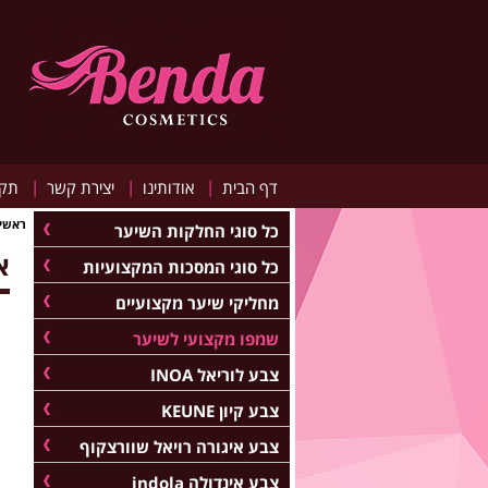
|
|
|
דף הבית
אודותינו
יצירת קשר
תקנ
ראשי
כל סוגי החלקות השיער
אמב
כל סוגי המסכות המקצועיות
מחליקי שיער מקצועיים
שמפו מקצועי לשיער
צבע לוריאל INOA
צבע קיון KEUNE
צבע איגורה רויאל שוורצקוף
צבע אינדולה indola