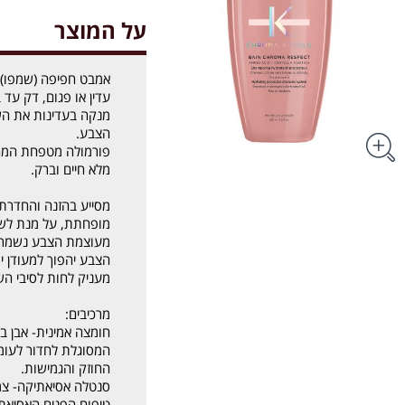
על המוצר
אמבט חפיפה (שמפו) 
עדין או פגום, דק עד בי
מנקה בעדינות את השי
הצבע.
פורמולה מטפחת המחד
מלא חיים וברק.
מסייע בהזנה והחדרת 
מעוצמת הצבע נשמרת גם לא
הצבע יהפוך למעודן יותר, עם 4%
מעניק לחות לסיבי הש
מרכיבים:
חומצה אמינית- אבן בנ
המסוגלת לחדור לעומ
החוזק והגמישות.
סנטלה אסיאתיקה- צמ
טיפוח הפנים האסיאתי.