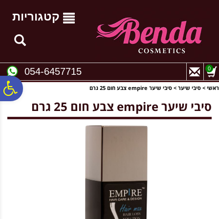
לתפריט
לתוכן
לתפריט
אתר
המרכזי
נגישות
קטגוריות
0
054-6457715
פ
ראשי
>
סיבי שיער
>
סיבי שיער empire צבע חום 25 גרם
סיבי שיער empire צבע חום 25 גרם
סר
נג