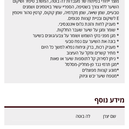
מוצר ייחודי בפיתוח של מעבדות לה בוטה, המשלב טיפול ושיקום
השיער ללא צורך בשטיפה, הספריי עשיר בויטמינים ושמנים
טבעיים, שמן שיאה, שמן מקדמיה, שמן קוקוס, קרטין טהור וויטמין
E לשיקום ובניית קצוות פגומים.
* מעניק לחות והזנת גלוס אינטנסיבי.
* שומר ומגן על שיער שעבר החלקות.
* מגן מפני נזקי השמש ושומר על צבע/גוונים בשיער
* בונה את השיער עם נפח טבעי
* מעניק רכות, ברק וניחוח נפלא למשך כל היום
* מתיר קשרים ומקל על העיצוב
* ניתן לסירוק קל לתוספות שיער או פאות
*מגן תרמי נגד פן-מחליק-מסלסל
*מונע קצוות מפוצלים
*מטפח שיער יבש וניזוק
מידע נוסף
שם יצרן
לה בוטה