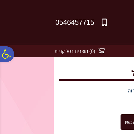
לתפריט
לתוכן
לתפריט
אתר
המרכזי
נגישות
0546457715
(
0
)
מוצרים בסל קניות
פ
סר
נג
 זה
כשיו