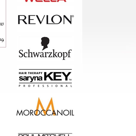
שמפ
9 ₪