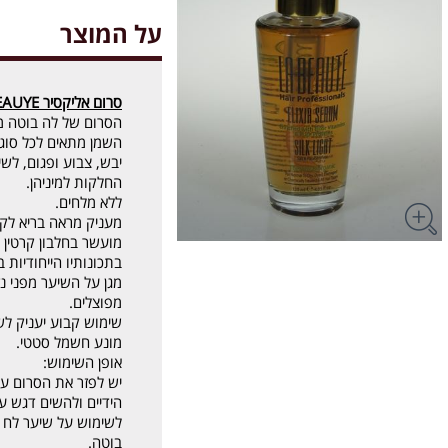
על המוצר
סרום אליקסיר LA BEAUYE לה בוטה 120 מ"ל
הסרום של לה בוטה מו
השמן מתאים לכל סוגי
יבש, צבוע ופגום, לשי
החלקות למיניהן.
ללא מלחים.
מעניק מראה בריא לקצ
מועשר בחלבון קרטין ט
בתכונותיו הייחודיות 
מגן על השיער מפני נז
מפוצלים.
שימוש קבוע יעניק לש
מונע חשמל סטטי.
אופן השימוש:
יש לפזר את הסרום על
הידיים ולהשים דגש ע
לשימוש על שיער לח 
בוטה.