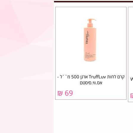
קרם לחות TruffLuv ארגן 500 מ``ל -
אס.ווי.סיסטם
69 ₪