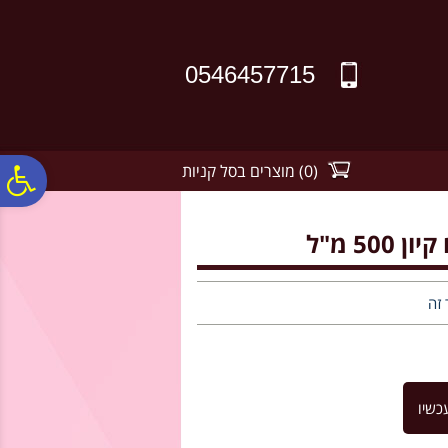
לתפריט
לתוכן
לתפריט
אתר
המרכזי
נגישות
0546457715
(
0
)
מוצרים בסל קניות
פ
סר
5 מ"ל
נג
 זה
כשיו