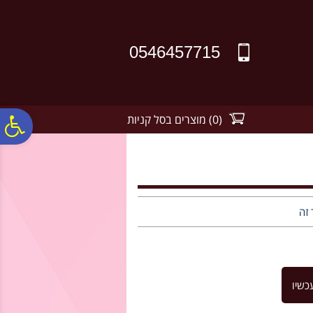
לתפריט
לתוכן
לתפריט
אתר
המרכזי
נגישות
0546457715
(
0
)
מוצרים בסל קניות
פ
סר
נג
 זה
כשיו